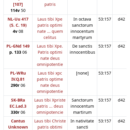
[107]
patris
114v
50
NL-Uu 417
Laus tibi Xpe
In octava
53:157
d42
(5. C. 19)
patris optimi
sanctorum
4v
08
nate ... quem
innocentum
celitus
martyrum
PL-GNd 149
Laus tibi Xpe.
De sanctis
53:157
d42
p. 133
06
Patris optimi
innocentibus
nate deus
omnipotentie
PL-WRu
Laus tibi xpc
[none]
53:157
IV.Q.81
patris optime
290r
06
nate deus
omnipotentie
SK-BRa
Laus tibi Xpriste
Sanctorum
53:157
d42
EC.Lad.3
patris ... deus
innocentum
330r
06
omnipotencie
martirum
Cantus
Laus tibi Christe
In nativitate
53:157
d42
Unknown
patris obtimi
sancti