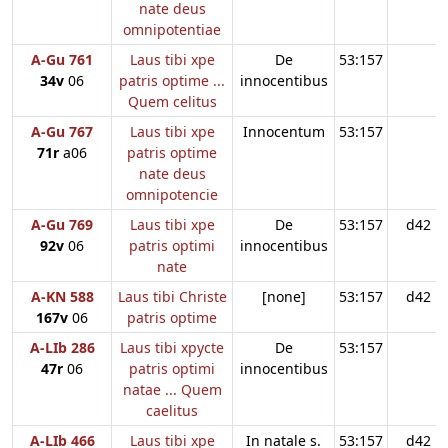
nate deus
omnipotentiae
A-Gu 761
Laus tibi xpe
De
53:157
34v
06
patris optime ...
innocentibus
Quem celitus
A-Gu 767
Laus tibi xpe
Innocentum
53:157
71r
a06
patris optime
nate deus
omnipotencie
A-Gu 769
Laus tibi xpe
De
53:157
d42
92v
06
patris optimi
innocentibus
nate
A-KN 588
Laus tibi Christe
[none]
53:157
d42
167v
06
patris optime
A-LIb 286
Laus tibi xpycte
De
53:157
47r
06
patris optimi
innocentibus
natae ... Quem
caelitus
A-LIb 466
Laus tibi xpe
In natale s.
53:157
d42