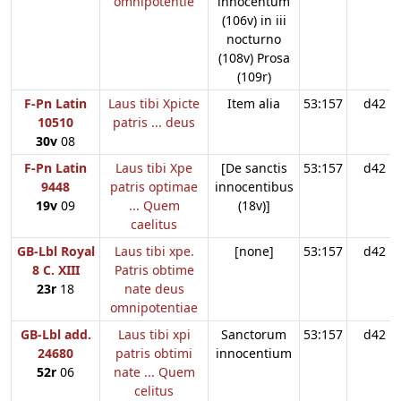
omnipotentie
innocentum
(106v) in iii
nocturno
(108v) Prosa
(109r)
F-Pn Latin
Laus tibi Xpicte
Item alia
53:157
d42
10510
patris ... deus
30v
08
F-Pn Latin
Laus tibi Xpe
[De sanctis
53:157
d42
9448
patris optimae
innocentibus
19v
09
... Quem
(18v)]
caelitus
GB-Lbl Royal
Laus tibi xpe.
[none]
53:157
d42
8 C. XIII
Patris obtime
23r
18
nate deus
omnipotentiae
GB-Lbl add.
Laus tibi xpi
Sanctorum
53:157
d42
24680
patris obtimi
innocentium
52r
06
nate ... Quem
celitus