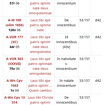
57r
06
patris optimi
innocentum
nate deus
omnipotentiae
A-M 109
Laus tibi xpe
De
53:157
d42
(olim 1056)
patris optime
inocentibus
126v
06
nate
A-VOR 177
Laus tibi xpe
Id
53:157
d42
(XC)
patris optimi
innocentibus
44r
05
nate deus
(43v)
omnipotnetie
A-VOR 303
Laus tibi xpe
In nativitate
53:157
(XXXVII)
patris optimaei
s.
75v
06
nate deus
innocentiium
omnipotentae
A-Wn Cpv
Laus tibi xpe
In natale
53:157
d42
1043
patris optimi ...
innocentum
1v
04
Quem caelitus
A-Wn Cpv 13
Laus tibi Christe
De
53:157
314
patris optimi
innocentibus