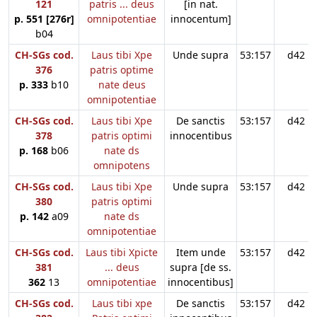
121
patris ... deus
[in nat.
p. 551 [276r]
omnipotentiae
innocentum]
b04
CH-SGs cod.
Laus tibi Xpe
Unde supra
53:157
d42
376
patris optime
p. 333
b10
nate deus
omnipotentiae
CH-SGs cod.
Laus tibi Xpe
De sanctis
53:157
d42
378
patris optimi
innocentibus
p. 168
b06
nate ds
omnipotens
CH-SGs cod.
Laus tibi Xpe
Unde supra
53:157
d42
380
patris optimi
p. 142
a09
nate ds
omnipotentiae
CH-SGs cod.
Laus tibi Xpicte
Item unde
53:157
d42
381
... deus
supra [de ss.
362
13
omnipotentiae
innocentibus]
CH-SGs cod.
Laus tibi xpe
De sanctis
53:157
d42