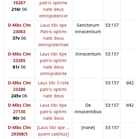
19267
patris optime
216r
06
nate deus
omnipotencie
D-Mbs Clm
Laus tibi xpe
Sanctorum
53:157
23063
Patris optimi
innocentium
37v
06
nate deus
omnipotentiae
D-Mbs Clm
Laus tibi Xpe
Innocentum
53:157
23285
patris optimi
81r
06
nate deus
omnipotente
D-Mbs Clm
Laus tibi Criste
53:157
d42
23286
patris optimi
245v
06
nate deus
D-Mbs Clm
Laus tibi Xpe
De
53:157
d42
27130
patris optimi
innocentibus
90r
06
nate deus
D-Mbs Clm
[Laus tibi xpe ...
[none]
53:157
29308(5
quem caelitus]