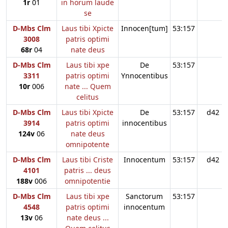
1r
01
in horum laude
se
D-Mbs Clm
Laus tibi Xpicte
Innocen[tum]
53:157
3008
patris optimi
68r
04
nate deus
D-Mbs Clm
Laus tibi xpe
De
53:157
3311
patris optimi
Ynnocentibus
10r
006
nate ... Quem
celitus
D-Mbs Clm
Laus tibi Xpicte
De
53:157
d42
3914
patris optimi
innocentibus
124v
06
nate deus
omnipotente
D-Mbs Clm
Laus tibi Criste
Innocentum
53:157
d42
4101
patris ... deus
188v
006
omnipotentie
D-Mbs Clm
Laus tibi xpe
Sanctorum
53:157
4548
patris optimi
innocentum
13v
06
nate deus ...