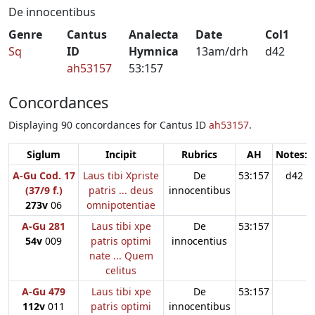
De innocentibus
Genre
Cantus
Analecta
Date
Col1
Sq
ID
Hymnica
13am/drh
d42
ah53157
53:157
Concordances
Displaying 90 concordances for Cantus ID
ah53157
.
Siglum
Incipit
Rubrics
AH
Notes:1
A-Gu Cod. 17
Laus tibi Xpriste
De
53:157
d42
(37/9 f.)
patris ... deus
innocentibus
273v
06
omnipotentiae
A-Gu 281
Laus tibi xpe
De
53:157
54v
009
patris optimi
innocentius
nate ... Quem
celitus
A-Gu 479
Laus tibi xpe
De
53:157
112v
011
patris optimi
innocentibus