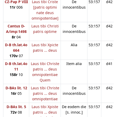
CZ-Pap P VIII
Laus tibi Criste
De
53:157
d42
11r
006
[patris optimi
innocentibus
nate deus
omnipotentiae]
Cantus D-
Laus tibi Christi
De
53:157
d42
A/imp:1498
patris optime
innocentibus
8r
04
D-B th.lat.4o
Laus tibi Xpicte
Alia
53:157
d42
664
patris ... deus
170v
07
D-B th.lat.4o
Laus tibi Christe
Item alia
53:157
d41
11
patris ... deus
158r
10
omnipotentiae
Quem
D-BAs lit. 12
Laus tibi Christe
De
53:157
d42
16r
05
patris ... deus
innocentibus
omnipotentiae
D-BAs lit. 5
Laus tibi Xpiste
De eodem die
53:157
d42
72v
08
patris ... deus
[s. innoc.]