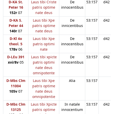
D-KA St.
Laus tibi Criste
De
53:157
d42
Peter 16
patris optime
innocentibus
152r
07
nate deus
D-KA S.
Laus tibi Xpe
De
53:157
d42
Peter 44
patris optime
innicentibus
140r
07
nate deus
D-Kl 4o
Laus tibi Xpe
De
53:157
d42
theol. 5
patris optimi
innocentibus
178v
06
nate
D-LEu 391
Laus tibi xpicte
De
53:157
d42
xvi/8v
05
patris optimi
innocentibus
nate deus
omnipotente
D-Mbs Clm
Laus tibi Xpe
Alia
53:157
11004
patris optime
105v
07
nate deus
omnipotentie
D-Mbs Clm
Laus tibi Xpicte
In natale
53:157
d42
13125
patris optime
innocentium