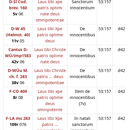
D-Sl Cod.
Laus tibi xpe
Sanctorum
53:157
brev. 160
patris optimi
innocentium
5v
06
nate deus
omnipotentiae
D-W 45
Laus tibi Xpe
De
53:157
d42
(Helmst. 40)
patris optime
innocentibus
11v
05
deus
Cantus D-
Laus tibi Christe
De
53:157
d42
WÜ/imp1583
patris optime
innocentibus
42v
06
nate deus
D-WÜu M.
Laus tibi Christe
De
53:157
d42
ch. f. 283
patris ... deus
innocentibus
38v
06
omnipotentiae
F-CO 409
Laus tibi xpe
Item de
53:157
d42
8r
08
patris optime
innocentibus
deus
(7v)
omnipotente
F-LA ms 263
Laus tibi Xpe
In natali
53:157
d42
109r
076
patris ...
sanctorum