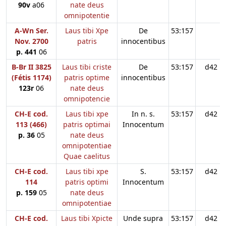
90v
a06
nate deus
omnipotentie
A-Wn Ser.
Laus tibi Xpe
De
53:157
Nov. 2700
patris
innocentibus
p. 441
06
B-Br II 3825
Laus tibi criste
De
53:157
d42
(Fétis 1174)
patris optime
innocentibus
123r
06
nate deus
omnipotencie
CH-E cod.
Laus tibi xpe
In n. s.
53:157
d42
113 (466)
patris optimai
Innocentum
p. 36
05
nate deus
omnipotentiae
Quae caelitus
CH-E cod.
Laus tibi xpe
S.
53:157
d42
114
patris optimi
Innocentum
p. 159
05
nate deus
omnipotentiae
CH-E cod.
Laus tibi Xpicte
Unde supra
53:157
d42