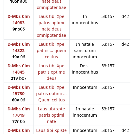
105r
a06
nate deus
omnipotentiae
D-Mbs Clm
Laus tibi Xpe
In
53:157
d42
14083
patris optimi
innocentibus
9r
s06
nate deus
omnipotentiae
D-Mbs Clm
Laus tibi Xpe
In natale
53:157
d42
14322
patris ... quem
sanctorum
19v
06
celitus
innocentum
D-Mbs Clm
Laus tibi Xpe
De s.
53:157
14845
patris optime
innocentibus
21v
b07
deus
D-Mbs Clm
Laus tibi Xpe
Innocentum
53:157
15730
patris optimi ...
60v
06
Quem celitus
D-Mbs Clm
Laus tibi xpte
In natale
53:157
17019
patris optimi
innocentum
77r
06
nate
D-Mbs Clm
Laus tibi Xpiste
Innocentum
53:157
d42