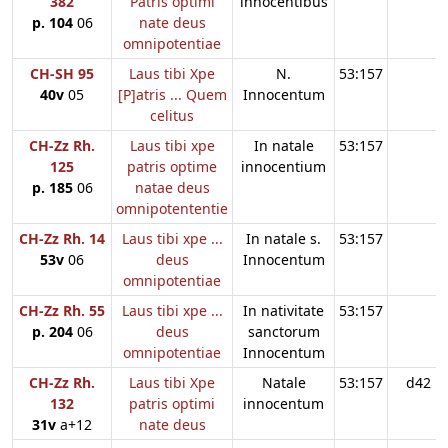
382
Patris optimi
innocentibus
p. 104
06
nate deus
omnipotentiae
CH-SH 95
Laus tibi Xpe
N.
53:157
40v
05
[P]atris ... Quem
Innocentum
celitus
CH-Zz Rh.
Laus tibi xpe
In natale
53:157
125
patris optime
innocentium
p. 185
06
natae deus
omnipotententie
CH-Zz Rh. 14
Laus tibi xpe ...
In natale s.
53:157
53v
06
deus
Innocentum
omnipotentiae
CH-Zz Rh. 55
Laus tibi xpe ...
In nativitate
53:157
p. 204
06
deus
sanctorum
omnipotentiae
Innocentum
CH-Zz Rh.
Laus tibi Xpe
Natale
53:157
d42
132
patris optimi
innocentum
31v
a+12
nate deus