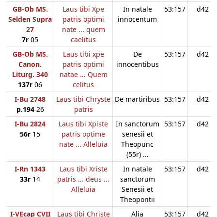
GB-Ob MS.
Laus tibi Xpe
In natale
53:157
d42
Selden Supra
patris optimi
innocentum
27
nate ... quem
7r
05
caelitus
GB-Ob MS.
Laus tibi xpe
De
53:157
d42
Canon.
patris optimi
innocentibus
Liturg. 340
natae ... Quem
137r
06
celitus
I-Bu 2748
Laus tibi Chryste
De martiribus
53:157
d42
p.194
26
patris
I-Bu 2824
Laus tibi Xpiste
In sanctorum
53:157
d42
56r
15
patris optime
senesii et
nate ... Alleluia
Theopunc
(55r) ...
I-Rn 1343
Laus tibi Xriste
In natale
53:157
d42
33r
14
patris ... deus ...
sanctorum
Alleluia
Senesii et
Theopontii
I-VEcap CVII
Laus tibi Christe
Alia
53:157
d42