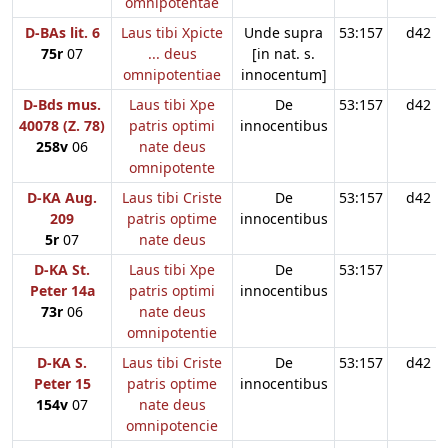
omnipotentae
D-BAs lit. 6
Laus tibi Xpicte
Unde supra
53:157
d42
75r
07
... deus
[in nat. s.
omnipotentiae
innocentum]
D-Bds mus.
Laus tibi Xpe
De
53:157
d42
40078 (Z. 78)
patris optimi
innocentibus
258v
06
nate deus
omnipotente
D-KA Aug.
Laus tibi Criste
De
53:157
d42
209
patris optime
innocentibus
5r
07
nate deus
D-KA St.
Laus tibi Xpe
De
53:157
Peter 14a
patris optimi
innocentibus
73r
06
nate deus
omnipotentie
D-KA S.
Laus tibi Criste
De
53:157
d42
Peter 15
patris optime
innocentibus
154v
07
nate deus
omnipotencie