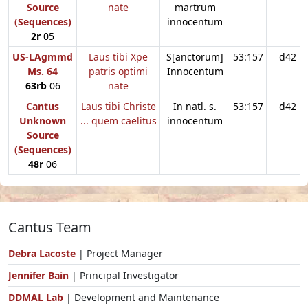
Source
nate
martrum
(Sequences)
innocentum
2r
05
US-LAgmmd
Laus tibi Xpe
S[anctorum]
53:157
d42
Ms. 64
patris optimi
Innocentum
63rb
06
nate
Cantus
Laus tibi Christe
In natl. s.
53:157
d42
Unknown
... quem caelitus
innocentum
Source
(Sequences)
48r
06
Cantus Team
Debra Lacoste
| Project Manager
Jennifer Bain
| Principal Investigator
DDMAL Lab
| Development and Maintenance