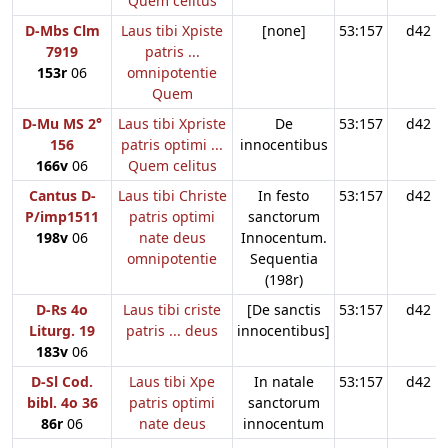
Quem celitus
D-Mbs Clm
Laus tibi Xpiste
[none]
53:157
d42
7919
patris ...
153r
06
omnipotentie
Quem
D-Mu MS 2°
Laus tibi Xpriste
De
53:157
d42
156
patris optimi ...
innocentibus
166v
06
Quem celitus
Cantus D-
Laus tibi Christe
In festo
53:157
d42
P/imp1511
patris optimi
sanctorum
198v
06
nate deus
Innocentum.
omnipotentie
Sequentia
(198r)
D-Rs 4o
Laus tibi criste
[De sanctis
53:157
d42
Liturg. 19
patris ... deus
innocentibus]
183v
06
D-Sl Cod.
Laus tibi Xpe
In natale
53:157
d42
bibl. 4o 36
patris optimi
sanctorum
86r
06
nate deus
innocentum