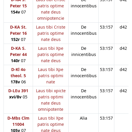
Peter 15
patris optime
innocentibus
154v
07
nate deus
omnipotencie
D-KA St.
Laus tibi Criste
De
53:157
d42
Peter 16
patris optime
innocentibus
152r
07
nate deus
D-KA S.
Laus tibi Xpe
De
53:157
d42
Peter 44
patris optime
innicentibus
140r
07
nate deus
D-Kl 4o
Laus tibi Xpe
De
53:157
d42
theol. 5
patris optimi
innocentibus
178v
06
nate
D-LEu 391
Laus tibi xpicte
De
53:157
d42
xvi/8v
05
patris optimi
innocentibus
nate deus
omnipotente
D-Mbs Clm
Laus tibi Xpe
Alia
53:157
11004
patris optime
105v
07
nate deus