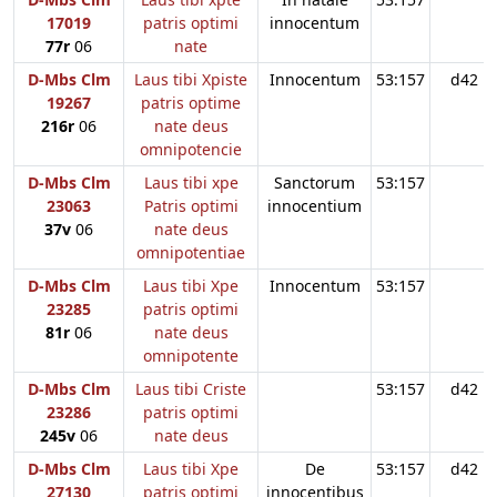
17019
patris optimi
innocentum
77r
06
nate
D-Mbs Clm
Laus tibi Xpiste
Innocentum
53:157
d42
19267
patris optime
216r
06
nate deus
omnipotencie
D-Mbs Clm
Laus tibi xpe
Sanctorum
53:157
23063
Patris optimi
innocentium
37v
06
nate deus
omnipotentiae
D-Mbs Clm
Laus tibi Xpe
Innocentum
53:157
23285
patris optimi
81r
06
nate deus
omnipotente
D-Mbs Clm
Laus tibi Criste
53:157
d42
23286
patris optimi
245v
06
nate deus
D-Mbs Clm
Laus tibi Xpe
De
53:157
d42
27130
patris optimi
innocentibus