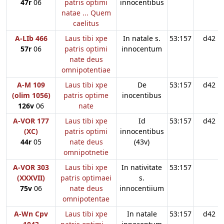
47r
06
patris optimi
innocentibus
natae ... Quem
caelitus
A-LIb 466
Laus tibi xpe
In natale s.
53:157
d42
57r
06
patris optimi
innocentum
nate deus
omnipotentiae
A-M 109
Laus tibi xpe
De
53:157
d42
(olim 1056)
patris optime
inocentibus
126v
06
nate
A-VOR 177
Laus tibi xpe
Id
53:157
d42
(XC)
patris optimi
innocentibus
44r
05
nate deus
(43v)
omnipotnetie
A-VOR 303
Laus tibi xpe
In nativitate
53:157
(XXXVII)
patris optimaei
s.
75v
06
nate deus
innocentiium
omnipotentae
A-Wn Cpv
Laus tibi xpe
In natale
53:157
d42