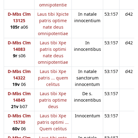
omnipotentie
D-Mbs Clm
Laus tibi Xpicte
In natale
53:157
d42
13125
patris optime
innocentium
105r
a06
nate deus
omnipotentiae
D-Mbs Clm
Laus tibi Xpe
In
53:157
d42
14083
patris optimi
innocentibus
9r
s06
nate deus
omnipotentiae
D-Mbs Clm
Laus tibi Xpe
In natale
53:157
d42
14322
patris ... quem
sanctorum
19v
06
celitus
innocentum
D-Mbs Clm
Laus tibi Xpe
De s.
53:157
14845
patris optime
innocentibus
21v
b07
deus
D-Mbs Clm
Laus tibi Xpe
Innocentum
53:157
15730
patris optimi ...
60v
06
Quem celitus
D-Mbs Clm
Laus tibi xpte
In natale
53:157