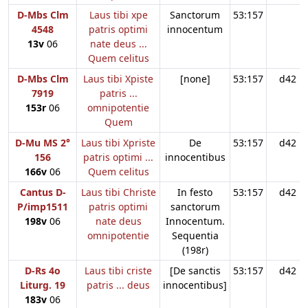
D-Mbs Clm
Laus tibi xpe
Sanctorum
53:157
4548
patris optimi
innocentum
13v
06
nate deus ...
Quem celitus
D-Mbs Clm
Laus tibi Xpiste
[none]
53:157
d42
7919
patris ...
153r
06
omnipotentie
Quem
D-Mu MS 2°
Laus tibi Xpriste
De
53:157
d42
156
patris optimi ...
innocentibus
166v
06
Quem celitus
Cantus D-
Laus tibi Christe
In festo
53:157
d42
P/imp1511
patris optimi
sanctorum
198v
06
nate deus
Innocentum.
omnipotentie
Sequentia
(198r)
D-Rs 4o
Laus tibi criste
[De sanctis
53:157
d42
Liturg. 19
patris ... deus
innocentibus]
183v
06