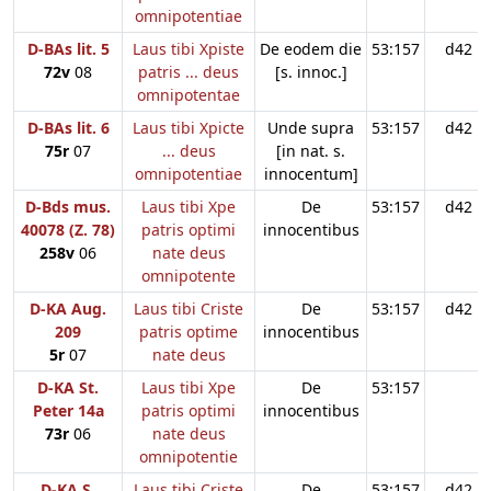
omnipotentiae
D-BAs lit. 5
Laus tibi Xpiste
De eodem die
53:157
d42
72v
08
patris ... deus
[s. innoc.]
omnipotentae
D-BAs lit. 6
Laus tibi Xpicte
Unde supra
53:157
d42
75r
07
... deus
[in nat. s.
omnipotentiae
innocentum]
D-Bds mus.
Laus tibi Xpe
De
53:157
d42
40078 (Z. 78)
patris optimi
innocentibus
258v
06
nate deus
omnipotente
D-KA Aug.
Laus tibi Criste
De
53:157
d42
209
patris optime
innocentibus
5r
07
nate deus
D-KA St.
Laus tibi Xpe
De
53:157
Peter 14a
patris optimi
innocentibus
73r
06
nate deus
omnipotentie
D-KA S.
Laus tibi Criste
De
53:157
d42