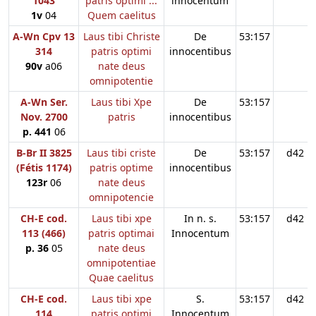
1043
patris optimi ...
innocentum
1v
04
Quem caelitus
A-Wn Cpv 13
Laus tibi Christe
De
53:157
314
patris optimi
innocentibus
90v
a06
nate deus
omnipotentie
A-Wn Ser.
Laus tibi Xpe
De
53:157
Nov. 2700
patris
innocentibus
p. 441
06
B-Br II 3825
Laus tibi criste
De
53:157
d42
(Fétis 1174)
patris optime
innocentibus
123r
06
nate deus
omnipotencie
CH-E cod.
Laus tibi xpe
In n. s.
53:157
d42
113 (466)
patris optimai
Innocentum
p. 36
05
nate deus
omnipotentiae
Quae caelitus
CH-E cod.
Laus tibi xpe
S.
53:157
d42
114
patris optimi
Innocentum