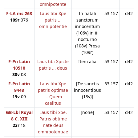
omnipotente
F-LA ms 263
Laus tibi Xpe
In natali
53:157
d42
109r
076
patris ...
sanctorum
omnipotentie
innocentum
(106v) in iii
nocturno
(108v) Prosa
(109r)
F-Pn Latin
Laus tibi Xpicte
Item alia
53:157
d42
10510
patris ... deus
30v
08
F-Pn Latin
Laus tibi Xpe
[De sanctis
53:157
d42
9448
patris optimae
innocentibus
19v
09
... Quem
(18v)]
caelitus
GB-Lbl Royal
Laus tibi xpe.
[none]
53:157
d42
8 C. XIII
Patris obtime
23r
18
nate deus
omnipotentiae