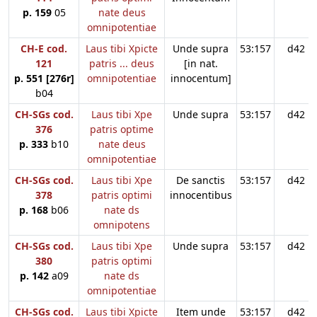
p. 159
05
nate deus
omnipotentiae
CH-E cod.
Laus tibi Xpicte
Unde supra
53:157
d42
121
patris ... deus
[in nat.
p. 551 [276r]
omnipotentiae
innocentum]
b04
CH-SGs cod.
Laus tibi Xpe
Unde supra
53:157
d42
376
patris optime
p. 333
b10
nate deus
omnipotentiae
CH-SGs cod.
Laus tibi Xpe
De sanctis
53:157
d42
378
patris optimi
innocentibus
p. 168
b06
nate ds
omnipotens
CH-SGs cod.
Laus tibi Xpe
Unde supra
53:157
d42
380
patris optimi
p. 142
a09
nate ds
omnipotentiae
CH-SGs cod.
Laus tibi Xpicte
Item unde
53:157
d42