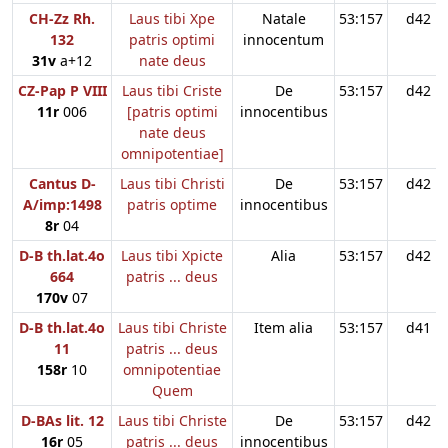
CH-Zz Rh.
Laus tibi Xpe
Natale
53:157
d42
132
patris optimi
innocentum
31v
a+12
nate deus
CZ-Pap P VIII
Laus tibi Criste
De
53:157
d42
11r
006
[patris optimi
innocentibus
nate deus
omnipotentiae]
Cantus D-
Laus tibi Christi
De
53:157
d42
A/imp:1498
patris optime
innocentibus
8r
04
D-B th.lat.4o
Laus tibi Xpicte
Alia
53:157
d42
664
patris ... deus
170v
07
D-B th.lat.4o
Laus tibi Christe
Item alia
53:157
d41
11
patris ... deus
158r
10
omnipotentiae
Quem
D-BAs lit. 12
Laus tibi Christe
De
53:157
d42
16r
05
patris ... deus
innocentibus