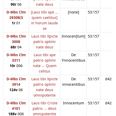
90r
06
nate deus
D-Mbs Clm
[Laus tibi xpe ...
[none]
53:157
29308(5
quem caelitus]
1r
01
in horum laude
se
D-Mbs Clm
Laus tibi Xpicte
Innocen[tum]
53:157
3008
patris optimi
68r
04
nate deus
D-Mbs Clm
Laus tibi xpe
De
53:157
3311
patris optimi
Ynnocentibus
10r
006
nate ... Quem
celitus
D-Mbs Clm
Laus tibi Xpicte
De
53:157
d42
3914
patris optimi
innocentibus
124v
06
nate deus
omnipotente
D-Mbs Clm
Laus tibi Criste
Innocentum
53:157
d42
4101
patris ... deus
188v
006
omnipotentie