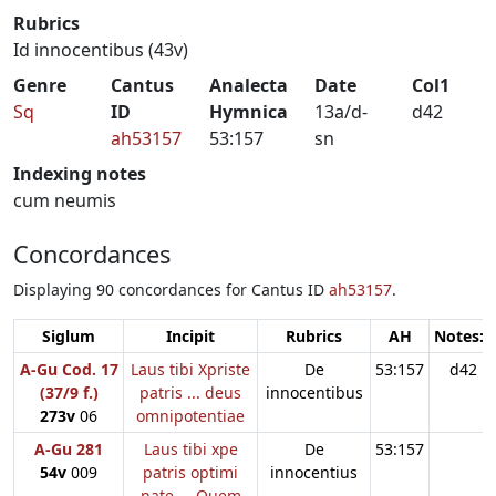
Rubrics
Id innocentibus (43v)
Genre
Cantus
Analecta
Date
Col1
Sq
ID
Hymnica
13a/d-
d42
ah53157
53:157
sn
Indexing notes
cum neumis
Concordances
Displaying 90 concordances for Cantus ID
ah53157
.
Siglum
Incipit
Rubrics
AH
Notes:1
A-Gu Cod. 17
Laus tibi Xpriste
De
53:157
d42
(37/9 f.)
patris ... deus
innocentibus
273v
06
omnipotentiae
A-Gu 281
Laus tibi xpe
De
53:157
54v
009
patris optimi
innocentius
nate ... Quem