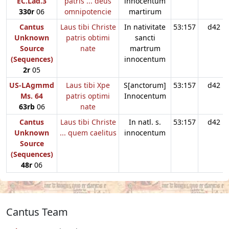
EC.Lad.3
patris ... deus
innocentum
330r
06
omnipotencie
martirum
Cantus
Laus tibi Christe
In nativitate
53:157
d42
Unknown
patris obtimi
sancti
Source
nate
martrum
(Sequences)
innocentum
2r
05
US-LAgmmd
Laus tibi Xpe
S[anctorum]
53:157
d42
Ms. 64
patris optimi
Innocentum
63rb
06
nate
Cantus
Laus tibi Christe
In natl. s.
53:157
d42
Unknown
... quem caelitus
innocentum
Source
(Sequences)
48r
06
Cantus Team