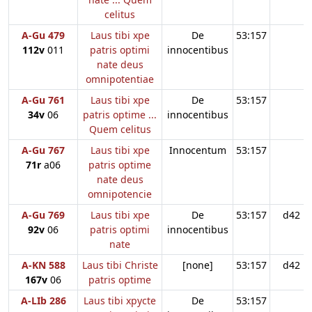
celitus
A-Gu 479
Laus tibi xpe
De
53:157
112v
011
patris optimi
innocentibus
nate deus
omnipotentiae
A-Gu 761
Laus tibi xpe
De
53:157
34v
06
patris optime ...
innocentibus
Quem celitus
A-Gu 767
Laus tibi xpe
Innocentum
53:157
71r
a06
patris optime
nate deus
omnipotencie
A-Gu 769
Laus tibi xpe
De
53:157
d42
92v
06
patris optimi
innocentibus
nate
A-KN 588
Laus tibi Christe
[none]
53:157
d42
167v
06
patris optime
A-LIb 286
Laus tibi xpycte
De
53:157