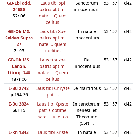
GB-Lbl add.
Laus tibi xpi
Sanctorum
53:157
d42
24680
patris obtimi
innocentium
52r
06
nate ... Quem
celitus
GB-Ob MS.
Laus tibi Xpe
In natale
53:157
d42
Selden Supra
patris optimi
innocentum
27
nate ... quem
7r
05
caelitus
GB-Ob MS.
Laus tibi xpe
De
53:157
d42
Canon.
patris optimi
innocentibus
Liturg. 340
natae ... Quem
137r
06
celitus
I-Bu 2748
Laus tibi Chryste
De martiribus
53:157
d42
p.194
26
patris
I-Bu 2824
Laus tibi Xpiste
In sanctorum
53:157
d42
56r
15
patris optime
senesii et
nate ... Alleluia
Theopunc
(55r) ...
I-Rn 1343
Laus tibi Xriste
In natale
53:157
d42