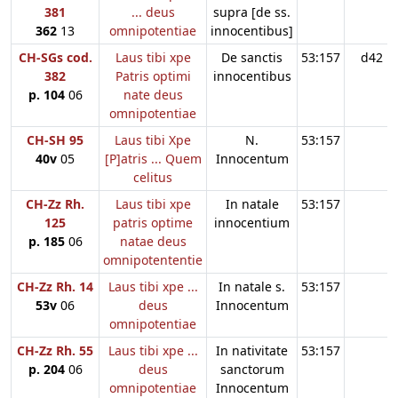
381
... deus
supra [de ss.
362
13
omnipotentiae
innocentibus]
CH-SGs cod.
Laus tibi xpe
De sanctis
53:157
d42
382
Patris optimi
innocentibus
p. 104
06
nate deus
omnipotentiae
CH-SH 95
Laus tibi Xpe
N.
53:157
40v
05
[P]atris ... Quem
Innocentum
celitus
CH-Zz Rh.
Laus tibi xpe
In natale
53:157
125
patris optime
innocentium
p. 185
06
natae deus
omnipotententie
CH-Zz Rh. 14
Laus tibi xpe ...
In natale s.
53:157
53v
06
deus
Innocentum
omnipotentiae
CH-Zz Rh. 55
Laus tibi xpe ...
In nativitate
53:157
p. 204
06
deus
sanctorum
omnipotentiae
Innocentum