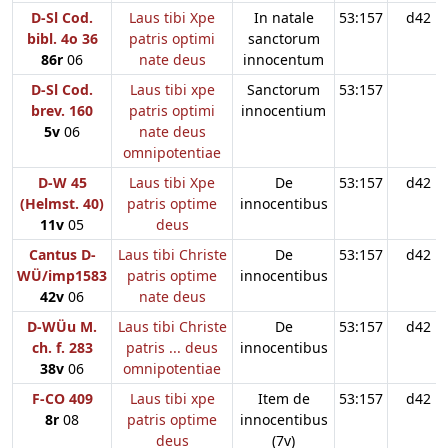
D-Sl Cod.
Laus tibi Xpe
In natale
53:157
d42
bibl. 4o 36
patris optimi
sanctorum
86r
06
nate deus
innocentum
D-Sl Cod.
Laus tibi xpe
Sanctorum
53:157
brev. 160
patris optimi
innocentium
5v
06
nate deus
omnipotentiae
D-W 45
Laus tibi Xpe
De
53:157
d42
(Helmst. 40)
patris optime
innocentibus
11v
05
deus
Cantus D-
Laus tibi Christe
De
53:157
d42
WÜ/imp1583
patris optime
innocentibus
42v
06
nate deus
D-WÜu M.
Laus tibi Christe
De
53:157
d42
ch. f. 283
patris ... deus
innocentibus
38v
06
omnipotentiae
F-CO 409
Laus tibi xpe
Item de
53:157
d42
8r
08
patris optime
innocentibus
deus
(7v)