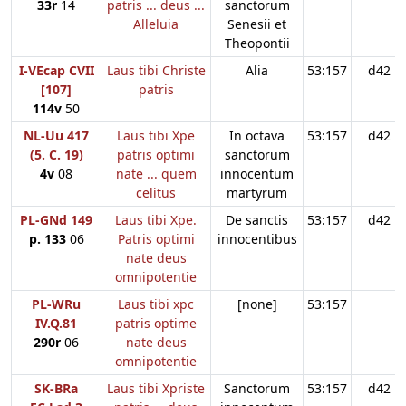
33r
14
patris ... deus ...
sanctorum
Alleluia
Senesii et
Theopontii
I-VEcap CVII
Laus tibi Christe
Alia
53:157
d42
[107]
patris
114v
50
NL-Uu 417
Laus tibi Xpe
In octava
53:157
d42
(5. C. 19)
patris optimi
sanctorum
4v
08
nate ... quem
innocentum
celitus
martyrum
PL-GNd 149
Laus tibi Xpe.
De sanctis
53:157
d42
p. 133
06
Patris optimi
innocentibus
nate deus
omnipotentie
PL-WRu
Laus tibi xpc
[none]
53:157
IV.Q.81
patris optime
290r
06
nate deus
omnipotentie
SK-BRa
Laus tibi Xpriste
Sanctorum
53:157
d42