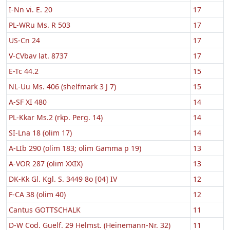
I-Nn vi. E. 20
17
PL-WRu Ms. R 503
17
US-Cn 24
17
V-CVbav lat. 8737
17
E-Tc 44.2
15
NL-Uu Ms. 406 (shelfmark 3 J 7)
15
A-SF XI 480
14
PL-Kkar Ms.2 (rkp. Perg. 14)
14
SI-Lna 18 (olim 17)
14
A-LIb 290 (olim 183; olim Gamma p 19)
13
A-VOR 287 (olim XXIX)
13
DK-Kk Gl. Kgl. S. 3449 8o [04] IV
12
F-CA 38 (olim 40)
12
Cantus GOTTSCHALK
11
D-W Cod. Guelf. 29 Helmst. (Heinemann-Nr. 32)
11