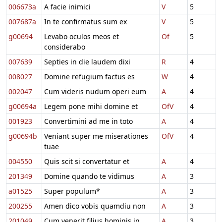
006673a
A facie inimici
V
5
007687a
In te confirmatus sum ex
V
5
g00694
Levabo oculos meos et
Of
5
considerabo
007639
Septies in die laudem dixi
R
4
008027
Domine refugium factus es
W
4
002047
Cum videris nudum operi eum
A
4
g00694a
Legem pone mihi domine et
OfV
4
001923
Convertimini ad me in toto
A
4
g00694b
Veniant super me miserationes
OfV
4
tuae
004550
Quis scit si convertatur et
A
4
201349
Domine quando te vidimus
A
3
a01525
Super populum*
A
3
200255
Amen dico vobis quamdiu non
A
3
201049
Cum venerit filius hominis in
A
3