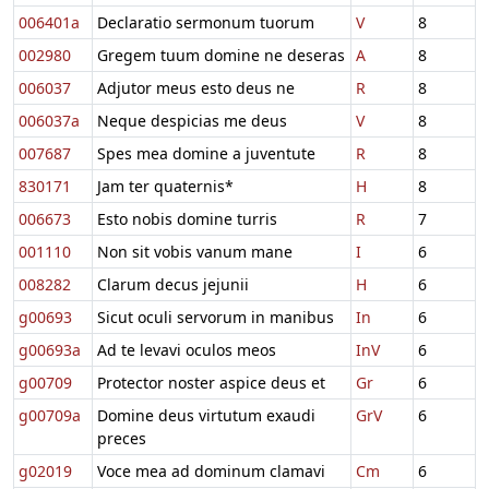
006401a
Declaratio sermonum tuorum
V
8
002980
Gregem tuum domine ne deseras
A
8
006037
Adjutor meus esto deus ne
R
8
006037a
Neque despicias me deus
V
8
007687
Spes mea domine a juventute
R
8
830171
Jam ter quaternis*
H
8
006673
Esto nobis domine turris
R
7
001110
Non sit vobis vanum mane
I
6
008282
Clarum decus jejunii
H
6
g00693
Sicut oculi servorum in manibus
In
6
g00693a
Ad te levavi oculos meos
InV
6
g00709
Protector noster aspice deus et
Gr
6
g00709a
Domine deus virtutum exaudi
GrV
6
preces
g02019
Voce mea ad dominum clamavi
Cm
6