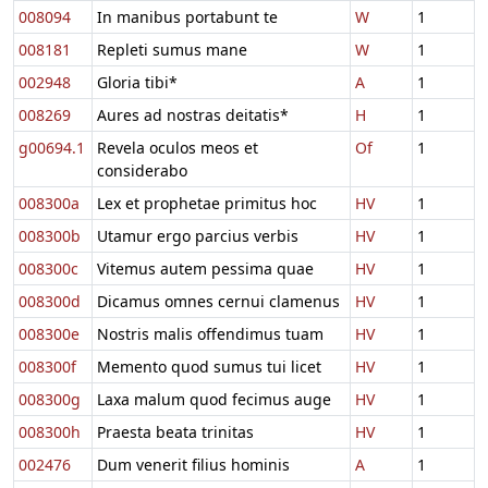
008094
In manibus portabunt te
W
1
008181
Repleti sumus mane
W
1
002948
Gloria tibi*
A
1
008269
Aures ad nostras deitatis*
H
1
g00694.1
Revela oculos meos et
Of
1
considerabo
008300a
Lex et prophetae primitus hoc
HV
1
008300b
Utamur ergo parcius verbis
HV
1
008300c
Vitemus autem pessima quae
HV
1
008300d
Dicamus omnes cernui clamenus
HV
1
008300e
Nostris malis offendimus tuam
HV
1
008300f
Memento quod sumus tui licet
HV
1
008300g
Laxa malum quod fecimus auge
HV
1
008300h
Praesta beata trinitas
HV
1
002476
Dum venerit filius hominis
A
1