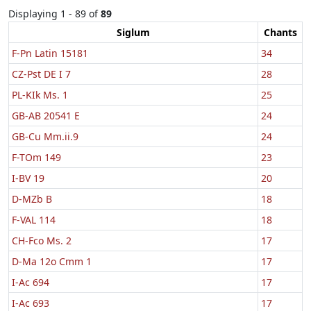
Displaying 1 - 89 of
89
Siglum
Chants
F-Pn Latin 15181
34
CZ-Pst DE I 7
28
PL-KIk Ms. 1
25
GB-AB 20541 E
24
GB-Cu Mm.ii.9
24
F-TOm 149
23
I-BV 19
20
D-MZb B
18
F-VAL 114
18
CH-Fco Ms. 2
17
D-Ma 12o Cmm 1
17
I-Ac 694
17
I-Ac 693
17