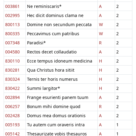
003861
Ne reminiscaris*
A
2
002995
Hec dicit dominus clama ne
A
2
800113
Domine non secundum peccata
W
2
800335
Peccavimus cum patribus
W
2
007348
Paradisi*
R
2
004580
Rectos decet collaudatio
A
2
830110
Ecce tempus idoneum medicina
H
2
830281
Qua Christus hora sitiit
H
2
830324
Ternis ter horis numerus
H
2
830422
Summi largitor*
H
2
002894
Frange esurienti panem tuum
A
2
006257
Bonum mihi domine quod
R
2
002428
Domus mea domus orationis
A
2
005193
Tu autem cum oraveris intra
A
1
005142
Thesaurizate vobis thesauros
A
1