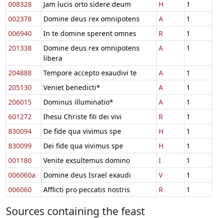
008328
Jam lucis orto sidere deum
H
1
002378
Domine deus rex omnipotens
A
1
006940
In te domine sperent omnes
R
1
201338
Domine deus rex omnipotens
A
1
libera
204888
Tempore accepto exaudivi te
A
1
205130
Veniet benedicti*
A
1
206015
Dominus illuminatio*
A
1
601272
Ihesu Christe fili dei vivi
R
1
830094
De fide qua vivimus spe
H
1
830099
Dei fide qua vivimus spe
H
1
001180
Venite exsultemus domino
I
1
006060a
Domine deus Israel exaudi
V
1
006060
Afflicti pro peccatis nostris
R
1
Sources containing the feast