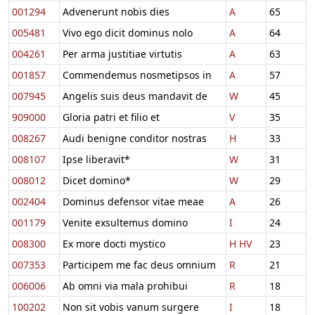
001294
Advenerunt nobis dies
A
65
005481
Vivo ego dicit dominus nolo
A
64
004261
Per arma justitiae virtutis
A
63
001857
Commendemus nosmetipsos in
A
57
007945
Angelis suis deus mandavit de
W
45
909000
Gloria patri et filio et
V
35
008267
Audi benigne conditor nostras
H
33
008107
Ipse liberavit*
W
31
008012
Dicet domino*
W
29
002404
Dominus defensor vitae meae
A
26
001179
Venite exsultemus domino
I
24
008300
Ex more docti mystico
H
HV
23
007353
Participem me fac deus omnium
R
21
006006
Ab omni via mala prohibui
R
18
100202
Non sit vobis vanum surgere
I
18