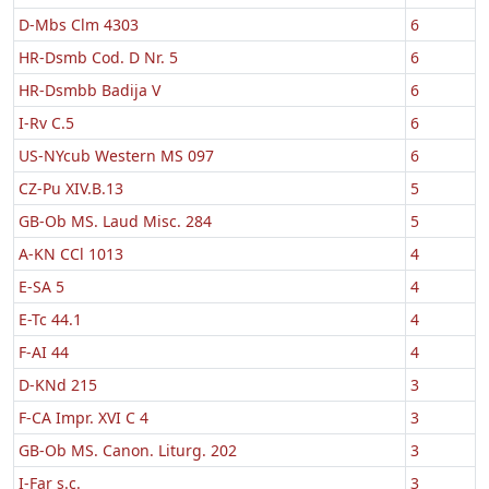
D-Mbs Clm 4303
6
HR-Dsmb Cod. D Nr. 5
6
HR-Dsmbb Badija V
6
I-Rv C.5
6
US-NYcub Western MS 097
6
CZ-Pu XIV.B.13
5
GB-Ob MS. Laud Misc. 284
5
A-KN CCl 1013
4
E-SA 5
4
E-Tc 44.1
4
F-AI 44
4
D-KNd 215
3
F-CA Impr. XVI C 4
3
GB-Ob MS. Canon. Liturg. 202
3
I-Far s.c.
3