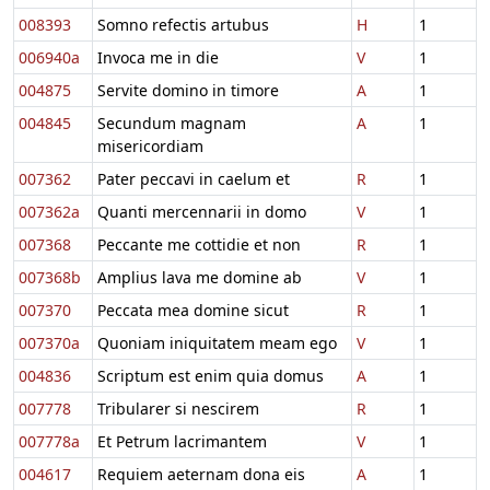
008393
Somno refectis artubus
H
1
006940a
Invoca me in die
V
1
004875
Servite domino in timore
A
1
004845
Secundum magnam
A
1
misericordiam
007362
Pater peccavi in caelum et
R
1
007362a
Quanti mercennarii in domo
V
1
007368
Peccante me cottidie et non
R
1
007368b
Amplius lava me domine ab
V
1
007370
Peccata mea domine sicut
R
1
007370a
Quoniam iniquitatem meam ego
V
1
004836
Scriptum est enim quia domus
A
1
007778
Tribularer si nescirem
R
1
007778a
Et Petrum lacrimantem
V
1
004617
Requiem aeternam dona eis
A
1