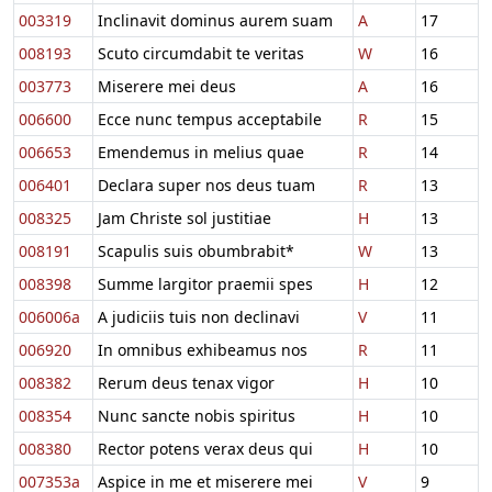
003319
Inclinavit dominus aurem suam
A
17
008193
Scuto circumdabit te veritas
W
16
003773
Miserere mei deus
A
16
006600
Ecce nunc tempus acceptabile
R
15
006653
Emendemus in melius quae
R
14
006401
Declara super nos deus tuam
R
13
008325
Jam Christe sol justitiae
H
13
008191
Scapulis suis obumbrabit*
W
13
008398
Summe largitor praemii spes
H
12
006006a
A judiciis tuis non declinavi
V
11
006920
In omnibus exhibeamus nos
R
11
008382
Rerum deus tenax vigor
H
10
008354
Nunc sancte nobis spiritus
H
10
008380
Rector potens verax deus qui
H
10
007353a
Aspice in me et miserere mei
V
9