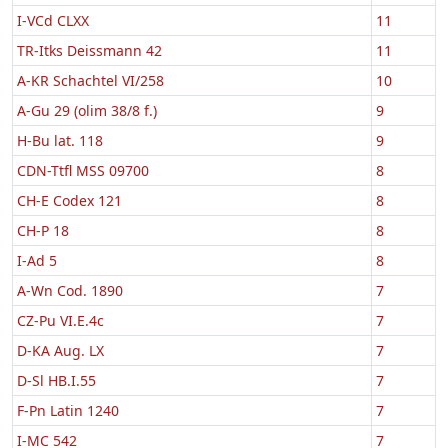
I-VCd CLXX
11
TR-Itks Deissmann 42
11
A-KR Schachtel VI/258
10
A-Gu 29 (olim 38/8 f.)
9
H-Bu lat. 118
9
CDN-Ttfl MSS 09700
8
CH-E Codex 121
8
CH-P 18
8
I-Ad 5
8
A-Wn Cod. 1890
7
CZ-Pu VI.E.4c
7
D-KA Aug. LX
7
D-Sl HB.I.55
7
F-Pn Latin 1240
7
I-MC 542
7