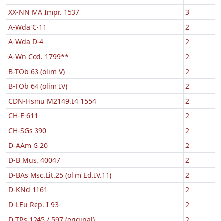
XX-NN MA Impr. 1537
3
A-Wda C-11
2
A-Wda D-4
2
A-Wn Cod. 1799**
2
B-TOb 63 (olim V)
2
B-TOb 64 (olim IV)
2
CDN-Hsmu M2149.L4 1554
2
CH-E 611
2
CH-SGs 390
2
D-AAm G 20
2
D-B Mus. 40047
2
D-BAs Msc.Lit.25 (olim Ed.IV.11)
2
D-KNd 1161
2
D-LEu Rep. I 93
2
D-TRs 1245 / 597 (original)
2