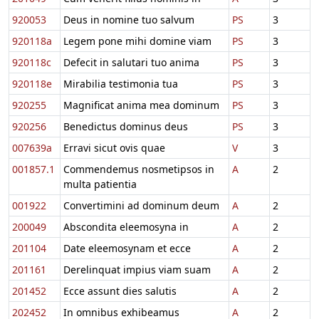
920053
Deus in nomine tuo salvum
PS
3
920118a
Legem pone mihi domine viam
PS
3
920118c
Defecit in salutari tuo anima
PS
3
920118e
Mirabilia testimonia tua
PS
3
920255
Magnificat anima mea dominum
PS
3
920256
Benedictus dominus deus
PS
3
007639a
Erravi sicut ovis quae
V
3
001857.1
Commendemus nosmetipsos in
A
2
multa patientia
001922
Convertimini ad dominum deum
A
2
200049
Abscondita eleemosyna in
A
2
201104
Date eleemosynam et ecce
A
2
201161
Derelinquat impius viam suam
A
2
201452
Ecce assunt dies salutis
A
2
202452
In omnibus exhibeamus
A
2