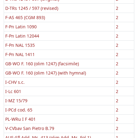
D-TRs 1245 / 597 (revised)
2
F-AS 465 (CGM 893)
2
F-Pn Latin 1090
2
F-Pn Latin 12044
2
F-Pn NAL 1535
2
F-Pn NAL 1411
2
GB-WO F. 160 (olim 1247) (facsimile)
2
GB-WO F. 160 (olim 1247) (with hymnal)
2
I-CHV s.c.
2
I-Lc 601
2
I-MZ 15/79
2
I-PCd cod. 65
2
PL-WRu I F 401
2
V-CVbav San Pietro B.79
2
AUS-Sfl Add. Ms. 413 (olim Add. Ms. Fol.1)
1