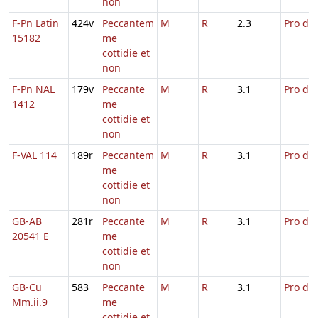
non
F-Pn Latin
424v
Peccantem
M
R
2.3
Pro def
15182
me
cottidie et
non
F-Pn NAL
179v
Peccante
M
R
3.1
Pro def
1412
me
cottidie et
non
F-VAL 114
189r
Peccantem
M
R
3.1
Pro def
me
cottidie et
non
GB-AB
281r
Peccante
M
R
3.1
Pro def
20541 E
me
cottidie et
non
GB-Cu
583
Peccante
M
R
3.1
Pro def
Mm.ii.9
me
cottidie et