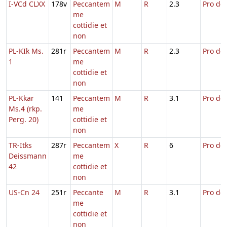
I-VCd CLXX
178v
Peccantem
M
R
2.3
Pro def
me
cottidie et
non
PL-KIk Ms.
281r
Peccantem
M
R
2.3
Pro def
1
me
cottidie et
non
PL-Kkar
141
Peccantem
M
R
3.1
Pro def
Ms.4 (rkp.
me
Perg. 20)
cottidie et
non
TR-Itks
287r
Peccantem
X
R
6
Pro def
Deissmann
me
42
cottidie et
non
US-Cn 24
251r
Peccante
M
R
3.1
Pro def
me
cottidie et
non