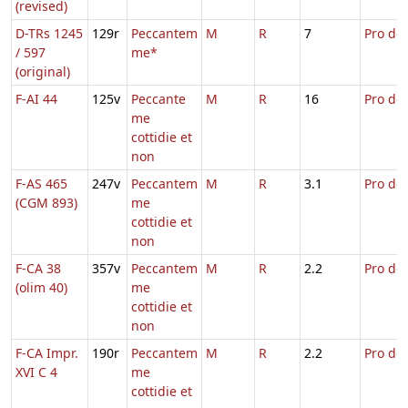
(revised)
D-TRs 1245
129r
Peccantem
M
R
7
Pro def
/ 597
me*
(original)
F-AI 44
125v
Peccante
M
R
16
Pro def
me
cottidie et
non
F-AS 465
247v
Peccantem
M
R
3.1
Pro def
(CGM 893)
me
cottidie et
non
F-CA 38
357v
Peccantem
M
R
2.2
Pro def
(olim 40)
me
cottidie et
non
F-CA Impr.
190r
Peccantem
M
R
2.2
Pro def
XVI C 4
me
cottidie et