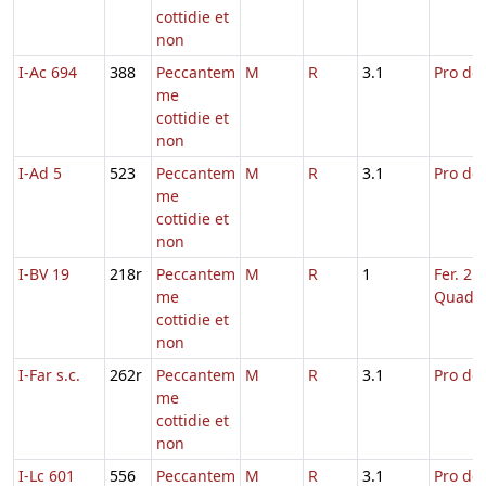
cottidie et
non
I-Ac 694
388
Peccantem
M
R
3.1
Pro def
me
cottidie et
non
I-Ad 5
523
Peccantem
M
R
3.1
Pro def
me
cottidie et
non
I-BV 19
218r
Peccantem
M
R
1
Fer. 2 
me
Quad.
cottidie et
non
I-Far s.c.
262r
Peccantem
M
R
3.1
Pro def
me
cottidie et
non
I-Lc 601
556
Peccantem
M
R
3.1
Pro def