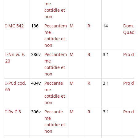
me
cottidie et
non
I-MC 542
136
Peccantem
M
R
14
Dom. 1
me
Quadr
cottidie et
non
I-Nn vi. E.
386v
Peccantem
M
R
3.1
Pro def
20
me
cottidie et
non
I-PCd cod.
434v
Peccante
M
R
3.1
Pro def
65
me
cottidie et
non
I-Rv C.5
306v
Peccante
M
R
3.1
Pro def
me
cottidie et
non