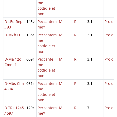
me
cottidie et
non
D-LEu Rep.
143v
Peccantem
M
R
3.1
Pro def
I 93
me*
D-MZb D
136r
Peccantem
M
R
3.1
Pro def
me
cottidie et
non
D-Ma 12o
009r
Peccante
M
R
3.1
Pro def
Cmm 1
me
cottidie et
non
D-Mbs Clm
081r
Peccantem
M
R
3.1
Pro def
4304
me
cottidie et
non
D-TRs 1245
129r
Peccantem
M
R
7
Pro def
/ 597
me*