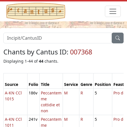
Chants by Cantus ID:
007368
Displaying 1-44 of
44
chants.
Source
Folio
Title
Service
Genre
Position
Feast
A-KN CCl
186v
Peccantem
M
R
5
Pro def
1015
me
cottidie et
non
A-KN CCl
241v
Peccantem
M
R
5
Pro def
1011
me