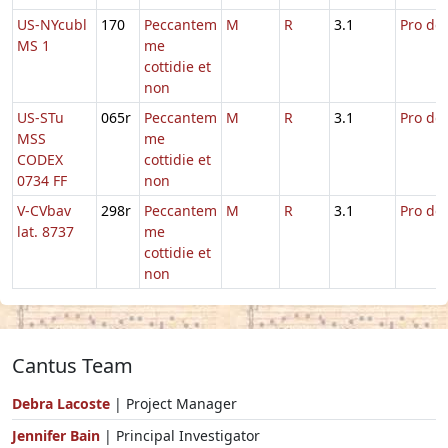
US-NYcubl
170
Peccantem
M
R
3.1
Pro def
MS 1
me
cottidie et
non
US-STu
065r
Peccantem
M
R
3.1
Pro def
MSS
me
CODEX
cottidie et
0734 FF
non
V-CVbav
298r
Peccantem
M
R
3.1
Pro def
lat. 8737
me
cottidie et
non
Cantus Team
Debra Lacoste
| Project Manager
Jennifer Bain
| Principal Investigator