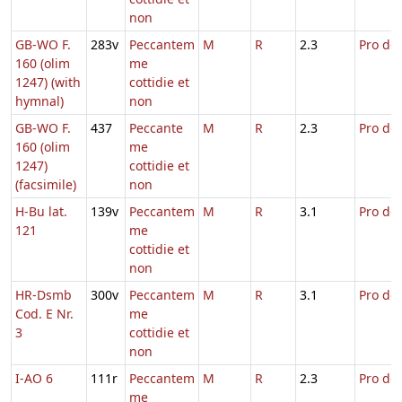
non
GB-WO F.
283v
Peccantem
M
R
2.3
Pro def
160 (olim
me
1247) (with
cottidie et
hymnal)
non
GB-WO F.
437
Peccante
M
R
2.3
Pro def
160 (olim
me
1247)
cottidie et
(facsimile)
non
H-Bu lat.
139v
Peccantem
M
R
3.1
Pro def
121
me
cottidie et
non
HR-Dsmb
300v
Peccantem
M
R
3.1
Pro def
Cod. E Nr.
me
3
cottidie et
non
I-AO 6
111r
Peccantem
M
R
2.3
Pro def
me