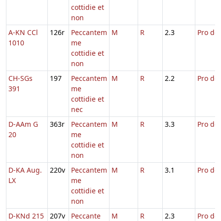
cottidie et
non
A-KN CCl
126r
Peccantem
M
R
2.3
Pro def
1010
me
cottidie et
non
CH-SGs
197
Peccantem
M
R
2.2
Pro def
391
me
cottidie et
nec
D-AAm G
363r
Peccantem
M
R
3.3
Pro def
20
me
cottidie et
non
D-KA Aug.
220v
Peccantem
M
R
3.1
Pro def
LX
me
cottidie et
non
D-KNd 215
207v
Peccante
M
R
2.3
Pro def