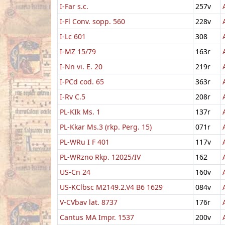
I-Far s.c.
257v
I-Fl Conv. sopp. 560
228v
I-Lc 601
308
I-MZ 15/79
163r
I-Nn vi. E. 20
219r
I-PCd cod. 65
363r
I-Rv C.5
208r
PL-KIk Ms. 1
137r
PL-Kkar Ms.3 (rkp. Perg. 15)
071r
PL-WRu I F 401
117v
PL-WRzno Rkp. 12025/IV
162
US-Cn 24
160v
US-KClbsc M2149.2.V4 B6 1629
084v
V-CVbav lat. 8737
176r
Cantus MA Impr. 1537
200v