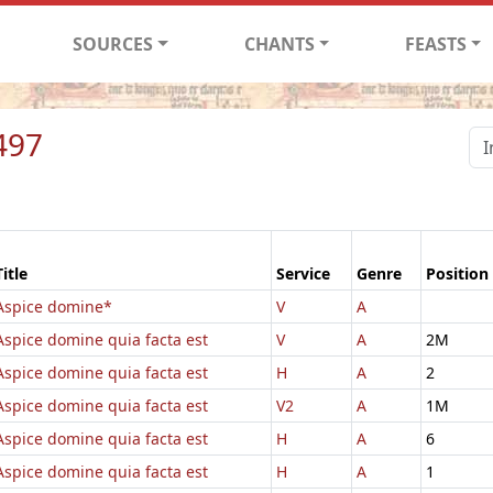
SOURCES
CHANTS
FEASTS
497
Title
Service
Genre
Position
Aspice domine*
V
A
Aspice domine quia facta est
V
A
2M
Aspice domine quia facta est
H
A
2
Aspice domine quia facta est
V2
A
1M
Aspice domine quia facta est
H
A
6
Aspice domine quia facta est
H
A
1