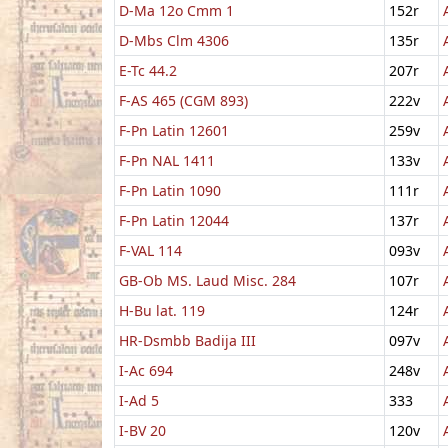
D-Ma 12o Cmm 1
152r
D-Mbs Clm 4306
135r
E-Tc 44.2
207r
F-AS 465 (CGM 893)
222v
F-Pn Latin 12601
259v
F-Pn NAL 1411
133v
F-Pn Latin 1090
111r
F-Pn Latin 12044
137r
F-VAL 114
093v
GB-Ob MS. Laud Misc. 284
107r
H-Bu lat. 119
124r
HR-Dsmbb Badija III
097v
I-Ac 694
248v
I-Ad 5
333
I-BV 20
120v