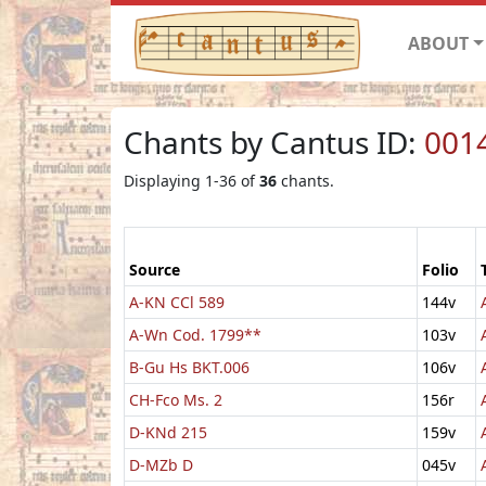
ABOUT
Chants by Cantus ID:
001
Displaying 1-36 of
36
chants.
Source
Folio
A-KN CCl 589
144v
A-Wn Cod. 1799**
103v
B-Gu Hs BKT.006
106v
CH-Fco Ms. 2
156r
D-KNd 215
159v
D-MZb D
045v