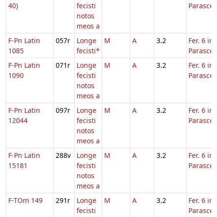
40)
fecisti
Parasce
notos
meos a
F-Pn Latin
057r
Longe
M
A
3.2
Fer. 6 in
1085
fecisti*
Parasce
F-Pn Latin
071r
Longe
M
A
3.2
Fer. 6 in
1090
fecisti
Parasce
notos
meos a
F-Pn Latin
097r
Longe
M
A
3.2
Fer. 6 in
12044
fecisti
Parasce
notos
meos a
F-Pn Latin
288v
Longe
M
A
3.2
Fer. 6 in
15181
fecisti
Parasce
notos
meos a
F-TOm 149
291r
Longe
M
A
3.2
Fer. 6 in
fecisti
Parasce