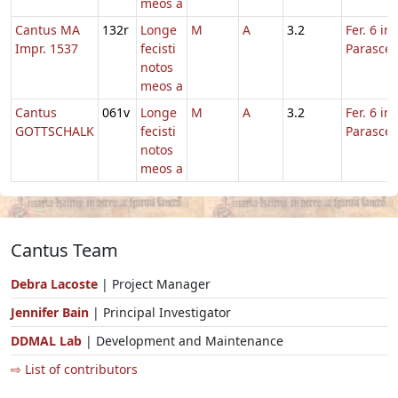
meos a
Cantus MA
132r
Longe
M
A
3.2
Fer. 6 in
Impr. 1537
fecisti
Parasce
notos
meos a
Cantus
061v
Longe
M
A
3.2
Fer. 6 in
GOTTSCHALK
fecisti
Parasce
notos
meos a
Cantus Team
Debra Lacoste
| Project Manager
Jennifer Bain
| Principal Investigator
DDMAL Lab
| Development and Maintenance
⇨ List of contributors