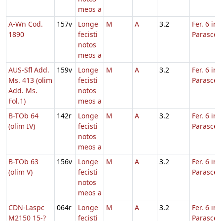
meos a
A-Wn Cod.
157v
Longe
M
A
3.2
Fer. 6 in
1890
fecisti
Parasce
notos
meos a
AUS-Sfl Add.
159v
Longe
M
A
3.2
Fer. 6 in
Ms. 413 (olim
fecisti
Parasce
Add. Ms.
notos
Fol.1)
meos a
B-TOb 64
142r
Longe
M
A
3.2
Fer. 6 in
(olim IV)
fecisti
Parasce
notos
meos a
B-TOb 63
156v
Longe
M
A
3.2
Fer. 6 in
(olim V)
fecisti
Parasce
notos
meos a
CDN-Laspc
064r
Longe
M
A
3.2
Fer. 6 in
M2150 15-?
fecisti
Parasce