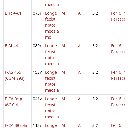
meos a
E-Tc 44.1
073r
Longe
M
A
3.2
Fer. 6 in
fecisti
Parasce
notos
meos a
me
F-AI 44
089r
Longe
M
A
3.2
Fer. 6 in
fecisti
Parasce
notos
meos a
F-AS 465
153v
Longe
M
A
3.2
Fer. 6 in
(CGM 893)
fecisti
Parasce
notos
meos a
F-CA Impr.
041v
Longe
M
A
3.2
Fer. 6 in
XVI C 4
fecisti
Parasce
notos
meos a
F-CA 38 (olim
113v
Longe
M
A
3.2
Fer. 6 in