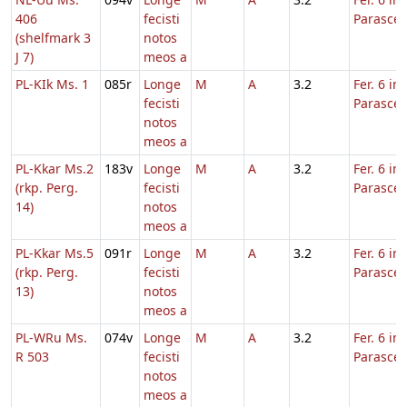
406
fecisti
Parasce
(shelfmark 3
notos
J 7)
meos a
PL-KIk Ms. 1
085r
Longe
M
A
3.2
Fer. 6 in
fecisti
Parasce
notos
meos a
PL-Kkar Ms.2
183v
Longe
M
A
3.2
Fer. 6 in
(rkp. Perg.
fecisti
Parasce
14)
notos
meos a
PL-Kkar Ms.5
091r
Longe
M
A
3.2
Fer. 6 in
(rkp. Perg.
fecisti
Parasce
13)
notos
meos a
PL-WRu Ms.
074v
Longe
M
A
3.2
Fer. 6 in
R 503
fecisti
Parasce
notos
meos a