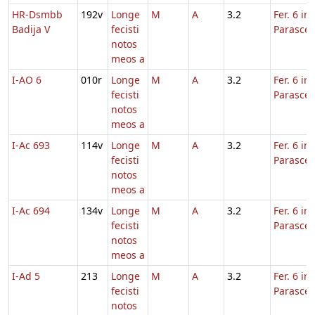
HR-Dsmbb
192v
Longe
M
A
3.2
Fer. 6 in
Badija V
fecisti
Parasce
notos
meos a
I-AO 6
010r
Longe
M
A
3.2
Fer. 6 in
fecisti
Parasce
notos
meos a
I-Ac 693
114v
Longe
M
A
3.2
Fer. 6 in
fecisti
Parasce
notos
meos a
I-Ac 694
134v
Longe
M
A
3.2
Fer. 6 in
fecisti
Parasce
notos
meos a
I-Ad 5
213
Longe
M
A
3.2
Fer. 6 in
fecisti
Parasce
notos