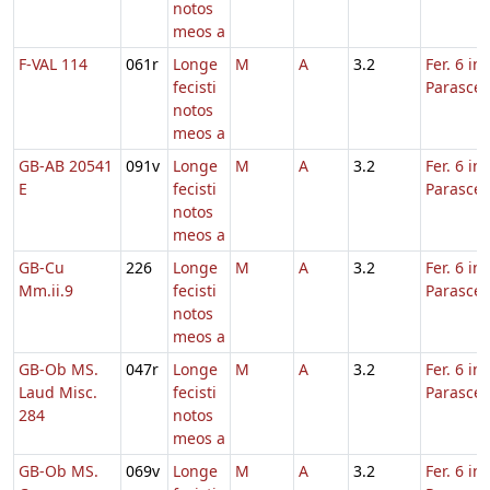
notos
meos a
F-VAL 114
061r
Longe
M
A
3.2
Fer. 6 in
fecisti
Parasce
notos
meos a
GB-AB 20541
091v
Longe
M
A
3.2
Fer. 6 in
E
fecisti
Parasce
notos
meos a
GB-Cu
226
Longe
M
A
3.2
Fer. 6 in
Mm.ii.9
fecisti
Parasce
notos
meos a
GB-Ob MS.
047r
Longe
M
A
3.2
Fer. 6 in
Laud Misc.
fecisti
Parasce
284
notos
meos a
GB-Ob MS.
069v
Longe
M
A
3.2
Fer. 6 in