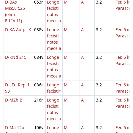
D-BAs
053r
Longe
M
A
3.2
Fer. 6 in
Msc.Lit.25
fecisti
Parasce
(olim
notos
Ed.IV.11)
meos a
D-KA Aug. LX
088v
Longe
M
A
3.2
Fer. 6 in
fecisti
Parasce
notos
meos a
D-KNd 215
084v
Longe
M
A
3.2
Fer. 6 in
fecisti
Parasce
notos
meos a
D-LEu Rep. I
086r
Longe
M
A
3.2
Fer. 6 in
93
fecisti*
Parasce
D-MZb B
216r
Longe
M
A
3.2
Fer. 6 in
fecisti
Parasce
notos
meos a
D-Ma 12o
106v
Longe
M
A
3.2
Fer. 6 in