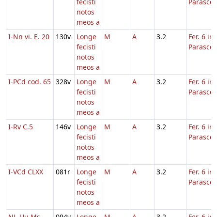
fecisti
Parasce
notos
meos a
I-Nn vi. E. 20
130v
Longe
M
A
3.2
Fer. 6 in
fecisti
Parasce
notos
meos a
I-PCd cod. 65
328v
Longe
M
A
3.2
Fer. 6 in
fecisti
Parasce
notos
meos a
I-Rv C.5
146v
Longe
M
A
3.2
Fer. 6 in
fecisti
Parasce
notos
meos a
I-VCd CLXX
081r
Longe
M
A
3.2
Fer. 6 in
fecisti
Parasce
notos
meos a
NL-Uu Ms.
094v
Longe
M
A
3.2
Fer. 6 in