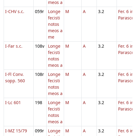
meos a
I-CHV s.c.
059r
Longe
M
A
3.2
Fer. 6 in
fecisti
Parasce
notos
meos a
me
I-Far s.c.
108v
Longe
M
A
3.2
Fer. 6 in
fecisti
Parasce
notos
meos a
I-Fl Conv.
108r
Longe
M
A
3.2
Fer. 6 in
sopp. 560
fecisti
Parasce
notos
meos a
I-Lc 601
198
Longe
M
A
3.2
Fer. 6 in
fecisti
Parasce
notos
meos a
I-MZ 15/79
099r
Longe
M
A
3.2
Fer. 6 in