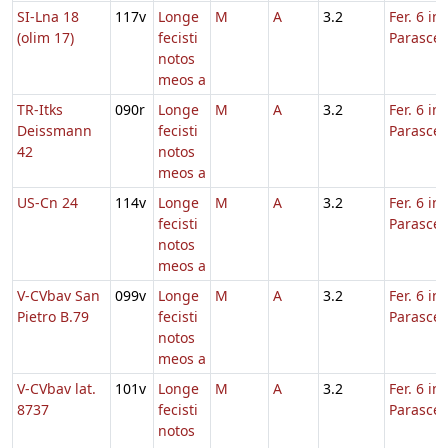
SI-Lna 18
117v
Longe
M
A
3.2
Fer. 6 in
(olim 17)
fecisti
Parasce
notos
meos a
TR-Itks
090r
Longe
M
A
3.2
Fer. 6 in
Deissmann
fecisti
Parasce
42
notos
meos a
US-Cn 24
114v
Longe
M
A
3.2
Fer. 6 in
fecisti
Parasce
notos
meos a
V-CVbav San
099v
Longe
M
A
3.2
Fer. 6 in
Pietro B.79
fecisti
Parasce
notos
meos a
V-CVbav lat.
101v
Longe
M
A
3.2
Fer. 6 in
8737
fecisti
Parasce
notos