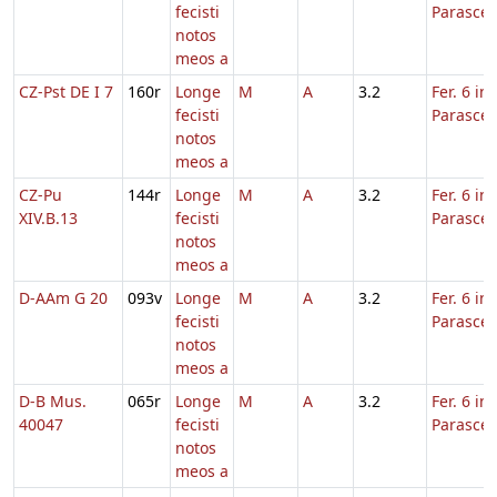
fecisti
Parasce
notos
meos a
CZ-Pst DE I 7
160r
Longe
M
A
3.2
Fer. 6 in
fecisti
Parasce
notos
meos a
CZ-Pu
144r
Longe
M
A
3.2
Fer. 6 in
XIV.B.13
fecisti
Parasce
notos
meos a
D-AAm G 20
093v
Longe
M
A
3.2
Fer. 6 in
fecisti
Parasce
notos
meos a
D-B Mus.
065r
Longe
M
A
3.2
Fer. 6 in
40047
fecisti
Parasce
notos
meos a