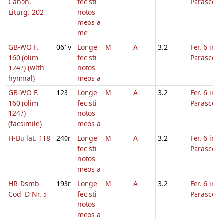
Canon.
fecisti
Parasce
Liturg. 202
notos
meos a
me
GB-WO F.
061v
Longe
M
A
3.2
Fer. 6 in
160 (olim
fecisti
Parasce
1247) (with
notos
hymnal)
meos a
GB-WO F.
123
Longe
M
A
3.2
Fer. 6 in
160 (olim
fecisti
Parasce
1247)
notos
(facsimile)
meos a
H-Bu lat. 118
240r
Longe
M
A
3.2
Fer. 6 in
fecisti
Parasce
notos
meos a
HR-Dsmb
193r
Longe
M
A
3.2
Fer. 6 in
Cod. D Nr. 5
fecisti
Parasce
notos
meos a