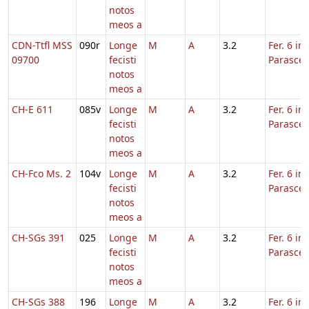
notos
meos a
CDN-Ttfl MSS
090r
Longe
M
A
3.2
Fer. 6 in
09700
fecisti
Parasce
notos
meos a
CH-E 611
085v
Longe
M
A
3.2
Fer. 6 in
fecisti
Parasce
notos
meos a
CH-Fco Ms. 2
104v
Longe
M
A
3.2
Fer. 6 in
fecisti
Parasce
notos
meos a
CH-SGs 391
025
Longe
M
A
3.2
Fer. 6 in
fecisti
Parasce
notos
meos a
CH-SGs 388
196
Longe
M
A
3.2
Fer. 6 in