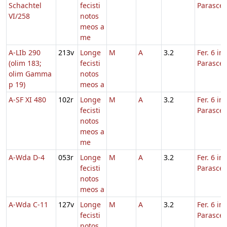
Schachtel
fecisti
Parasce
VI/258
notos
meos a
me
A-LIb 290
213v
Longe
M
A
3.2
Fer. 6 in
(olim 183;
fecisti
Parasce
olim Gamma
notos
p 19)
meos a
A-SF XI 480
102r
Longe
M
A
3.2
Fer. 6 in
fecisti
Parasce
notos
meos a
me
A-Wda D-4
053r
Longe
M
A
3.2
Fer. 6 in
fecisti
Parasce
notos
meos a
A-Wda C-11
127v
Longe
M
A
3.2
Fer. 6 in
fecisti
Parasce
notos