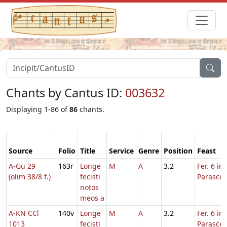
Chants by Cantus ID:
003632
Displaying 1-86 of
86
chants.
Source
Folio
Title
Service
Genre
Position
Feast
A-Gu 29
163r
Longe
M
A
3.2
Fer. 6 in
(olim 38/8 f.)
fecisti
Parasce
notos
meos a
A-KN CCl
140v
Longe
M
A
3.2
Fer. 6 in
1013
fecisti
Parasce