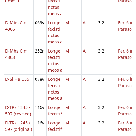
Cmm 1
fecisti
Parasce
notos
meos a
D-Mbs Clm
069v
Longe
M
A
3.2
Fer. 6 in
4306
fecisti
Parasce
notos
meos a
D-Mbs Clm
252r
Longe
M
A
3.2
Fer. 6 in
4303
fecisti
Parasce
notos
meos a
D-Sl HB.I.55
078v
Longe
M
A
3.2
Fer. 6 in
fecisti
Parasce
notos
meos a
D-TRs 1245 /
116v
Longe
M
A
3.2
Fer. 6 in
597 (revised)
fecisti*
Parasce
D-TRs 1245 /
116v
Longe
M
A
3.2
Fer. 6 in
597 (original)
fecisti*
Parasce